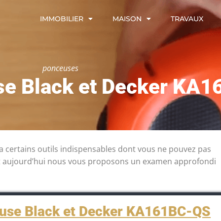
IMMOBILIER
MAISON
TRAVAUX
ponceuses
use Black et Decker KA
 a certains outils indispensables dont vous ne pouvez pas
 et aujourd’hui nous vous proposons un examen approfondi
use Black et Decker KA161BC-QS