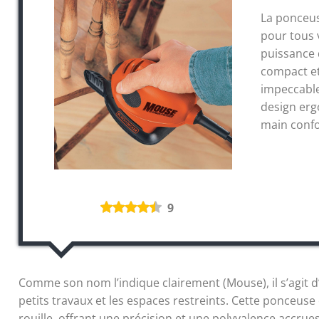
La ponceus
pour tous 
puissance 
compact et
impeccable
design erg
main confo
9
Comme son nom l’indique clairement (Mouse), il s’agit
petits travaux et les espaces restreints. Cette ponceuse
rouille, offrant une précision et une polyvalence accrues