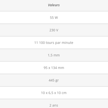
Valeurs
55 W
230 V
11 100 tours par minute
1,5 mm
95 x 134 mm
445 gr
10 x 6,5 x 10 cm
2 ans