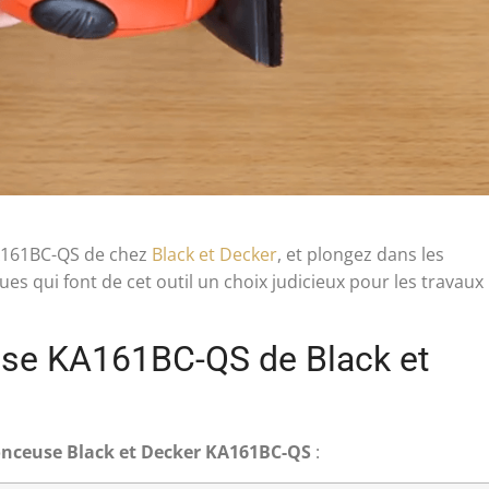
A161BC-QS de chez
Black et Decker
, et plongez dans les
ues qui font de cet outil un choix judicieux pour les travaux
euse KA161BC-QS de Black et
ponceuse Black et Decker KA161BC-QS
: