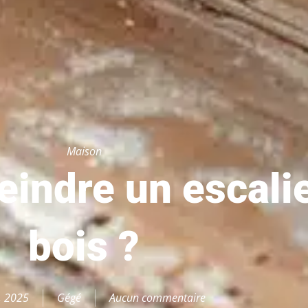
Maison
indre un escalie
bois ?
4, 2025
Gégé
Aucun commentaire