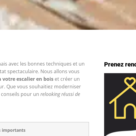
mais avec les bonnes techniques et un
Prenez ren
ultat spectaculaire. Nous allons vous
 votre escalier en bois
et créer un
ieur. Que vous souhaitiez moderniser
s conseils pour un
relooking réussi de
s importants