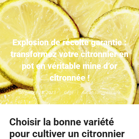
Jardin
Explosion de récolte garantie :
transformez votre citronnier en
pot en véritable mine d’or
citronnée !
décembre 25, 2023
Gégé
Aucun commentaire
Choisir la bonne variété
pour cultiver un citronnier