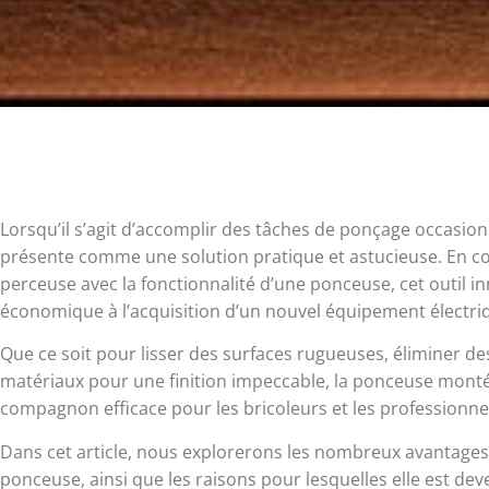
Lorsqu’il s’agit d’accomplir des tâches de ponçage occasio
présente comme une solution pratique et astucieuse. En c
perceuse avec la fonctionnalité d’une ponceuse, cet outil in
économique à l’acquisition d’un nouvel équipement électri
Que ce soit pour lisser des surfaces rugueuses, éliminer de
matériaux pour une finition impeccable, la ponceuse monté
compagnon efficace pour les bricoleurs et les professionne
Dans cet article,
nous explorerons les nombreux avantages e
ponceuse, ainsi que les raisons pour lesquelles elle est de