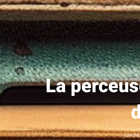
La perceus
d
juin 24