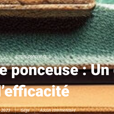
Jardin
,
ponceuses
e ponceuse : Un
’efficacité
, 2023
Gégé
Aucun commentaire