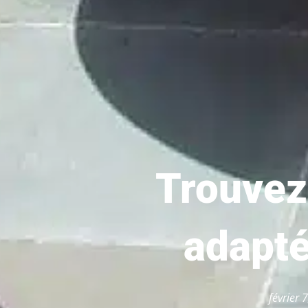
Trouvez 
adapté
février 