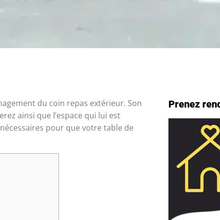
énagement du coin repas extérieur. Son
Prenez ren
ez ainsi que l’espace qui lui est
 nécessaires pour que votre table de