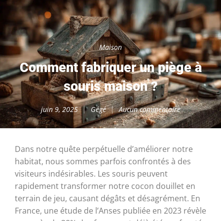
Maison
Comment fabriquer un piège à
souris maison ?
juin 9, 2025
Gégé
Aucun commentaire
Dans notre quête perpétuelle d’améliorer notre
habitat, nous sommes parfois confrontés à des
visiteurs indésirables. Les souris peuvent
rapidement transformer notre cocon douillet en
terrain de jeu, causant dégâts et désagrément. En
France, une étude de l’Anses publiée en 2023 révèle