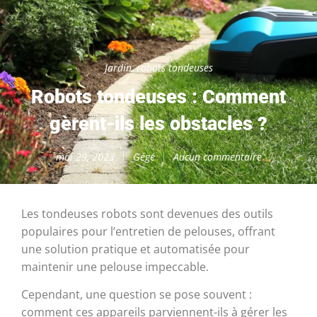
Jardin
,
robots tondeuses
Robots tondeuses : Comment
gèrent-ils les obstacles ?
mai 29, 2023
Gégé
Aucun commentaire
Les tondeuses robots sont devenues des outils
populaires pour l’entretien de pelouses, offrant
une solution pratique et automatisée pour
maintenir une pelouse impeccable.
Cependant, une question se pose souvent :
comment ces appareils parviennent-ils à gérer les