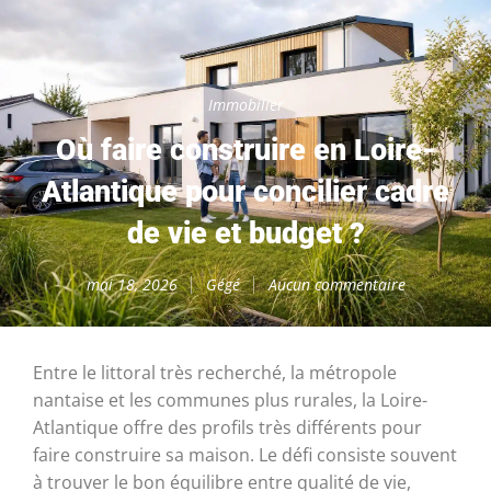
Immobilier
Où faire construire en Loire-
Atlantique pour concilier cadre
de vie et budget ?
mai 18, 2026
Gégé
Aucun commentaire
Entre le littoral très recherché, la métropole
nantaise et les communes plus rurales, la Loire-
Atlantique offre des profils très différents pour
faire construire sa maison. Le défi consiste souvent
à trouver le bon équilibre entre qualité de vie,