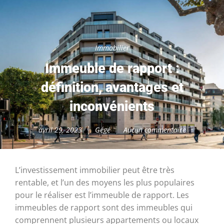
Immobilier
Immeuble de rapport :
définition, avantages et
inconvénients
avril 29, 2023
Gégé
Aucun commentaire
L’investissement immobilier peut être très
rentable, et l’un des moyens les plus populaires
pour le réaliser est l’immeuble de rapport. Les
immeubles de rapport sont des immeubles qui
comprennent plusieurs appartements ou locaux