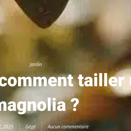
Jardin
comment tailler
magnolia ?
2, 2025
Gégé
Aucun commentaire