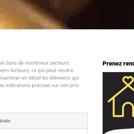
prisé dans de nombreux secteurs
Prenez ren
ivers facteurs, ce qui peut rendre
examiner en détail les éléments qui
es indications précises sur son prix
étails