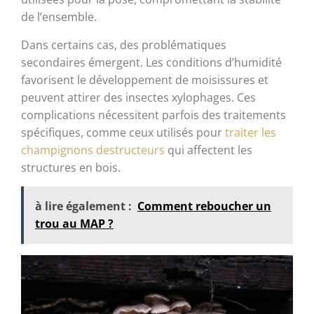
de l’ensemble.
Dans certains cas, des problématiques
secondaires émergent. Les conditions d’humidité
favorisent le développement de moisissures et
peuvent attirer des insectes xylophages. Ces
complications nécessitent parfois des traitements
spécifiques, comme ceux utilisés pour
traiter les
champignons destructeurs
qui affectent les
structures en bois.
à lire également :
Comment reboucher un
trou au MAP ?