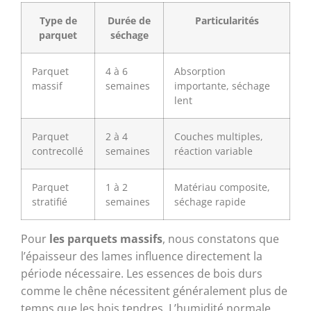
Type de
Durée de
Particularités
parquet
séchage
Parquet
4 à 6
Absorption
massif
semaines
importante, séchage
lent
Parquet
2 à 4
Couches multiples,
contrecollé
semaines
réaction variable
Parquet
1 à 2
Matériau composite,
stratifié
semaines
séchage rapide
Pour
les parquets massifs
, nous constatons que
l’épaisseur des lames influence directement la
période nécessaire. Les essences de bois durs
comme le chêne nécessitent généralement plus de
temps que les bois tendres. L’humidité normale