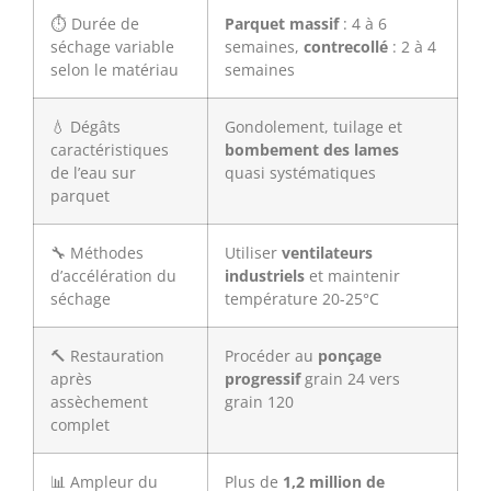
⏱️ Durée de
Parquet massif
: 4 à 6
séchage variable
semaines,
contrecollé
: 2 à 4
selon le matériau
semaines
💧 Dégâts
Gondolement, tuilage et
caractéristiques
bombement des lames
de l’eau sur
quasi systématiques
parquet
🔧 Méthodes
Utiliser
ventilateurs
d’accélération du
industriels
et maintenir
séchage
température 20-25°C
🔨 Restauration
Procéder au
ponçage
après
progressif
grain 24 vers
assèchement
grain 120
complet
📊 Ampleur du
Plus de
1,2 million de