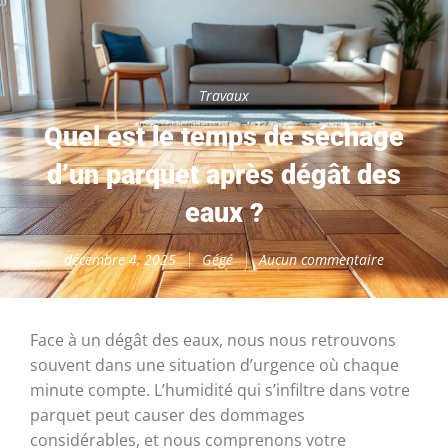
Travaux
Quel est le temps de séchage
d’un parquet après dégât des
eaux ?
décembre 4, 2025
Gégé
Aucun commentaire
Face à un dégât des eaux, nous nous retrouvons
souvent dans une situation d’urgence où chaque
minute compte. L’humidité qui s’infiltre dans votre
parquet peut causer des dommages
considérables, et nous comprenons votre