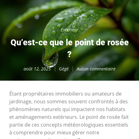
Exterieur
Qu’est-ce que le point de rosée
?
août 12, 2025
Gégé
Aucun commentaire
Étant propriétaires immobiliers ou amateurs de
jardinage, nous sommes souvent confrontés à des
phénomènes naturels qui impactent nos habitats
et aménagements extérieurs. Le point de rosée fait
partie de ces concepts météorologiques essentiels
à comprendre pour mieux gérer notre