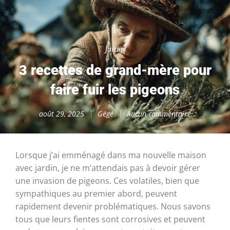
Jardin
3 recettes de grand-mère pour
faire fuir les pigeons
août 29, 2025
Gégé
Aucun commentaire
Lorsque j’ai emménagé dans ma nouvelle maison
avec jardin, je ne m’attendais pas à devoir gérer
une invasion de pigeons. Ces volatiles, bien que
sympathiques au premier abord, peuvent
rapidement devenir problématiques. Nous savons
tous que leurs fientes sont corrosives et peuvent