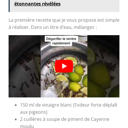
étonnantes révélées
La première recette que je vous propose est simple
à réaliser. Dans un litre d’eau, mélangez :
150 ml de vinaigre blanc (l’odeur forte déplaît
aux pigeons)
2 cuillères à soupe de piment de Cayenne
moulu