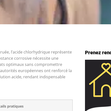
ruée, l’acide chlorhydrique représente
Prenez ren
bstance corrosive nécessite une
tats optimaux sans compromettre
es autorités européennes ont renforcé la
ution acide, rendant indispensable
ails pratiques