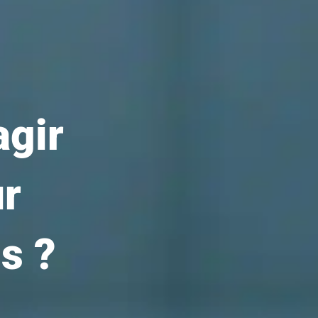
agir
ur
s ?