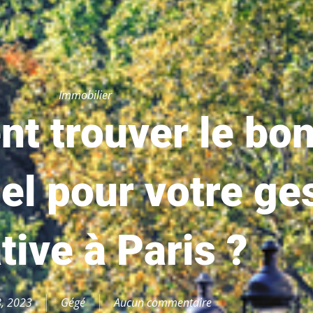
Immobilier
t trouver le bo
el pour votre ge
tive à Paris ?
8, 2023
Gégé
Aucun commentaire