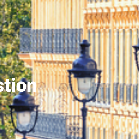
n
stion