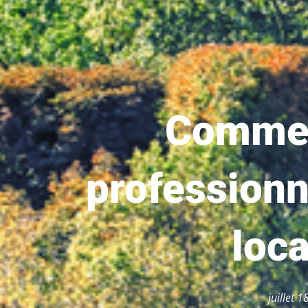
Commen
professionn
loca
juillet 1