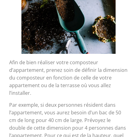
Afin de bien réaliser votre composteur
d’appartement, prenez soin de définir la dimension
du composteur en fonction de celle de votre
appartement ou de la terrasse où vous allez
l’installer.
Par exemple, si deux personnes résident dans
l’appartement, vous aurez besoin d’un bac de 50
cm de long pour 40 cm de large. Prévoyez le
double de cette dimension pour 4 personnes dans
l’appartement. Pour ce qui est de la hauteur, quel