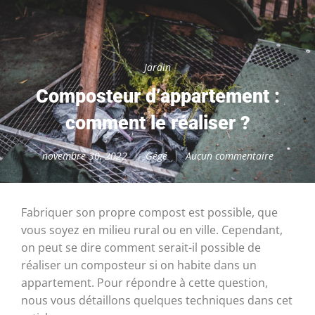
Jardin
Composteur d’appartement :
comment le réaliser ?
novembre 30, 2022
Gégé
Aucun commentaire
Fabriquer son propre compost est possible, que
vous soyez en milieu rural ou en ville. Cependant,
on peut se dire comment serait-il possible de
réaliser un composteur si on habite dans un
appartement. Pour répondre à cette question,
nous vous détaillons quelques techniques dans cet