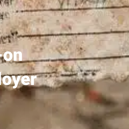
-on
loyer