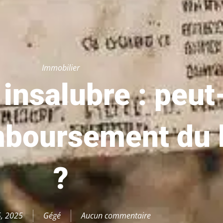
Immobilier
insalubre : peut
mboursement du 
?
5, 2025
Gégé
Aucun commentaire