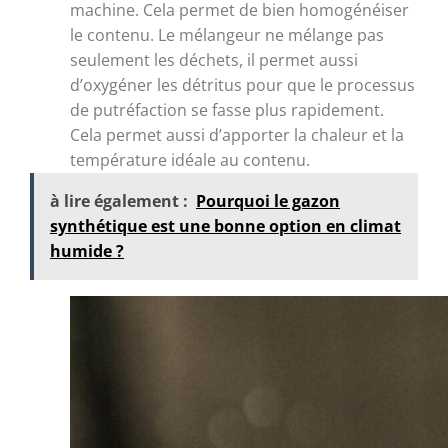
machine. Cela permet de bien homogénéiser
le contenu. Le mélangeur ne mélange pas
seulement les déchets, il permet aussi
d’oxygéner les détritus pour que le processus
de putréfaction se fasse plus rapidement.
Cela permet aussi d’apporter la chaleur et la
température idéale au contenu.
à lire également :
Pourquoi le gazon
synthétique est une bonne option en climat
humide ?