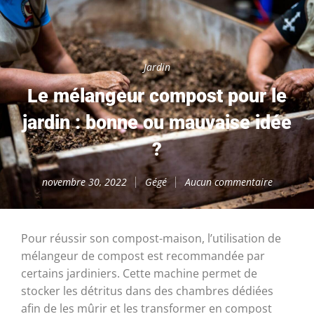
Jardin
Le mélangeur compost pour le
jardin : bonne ou mauvaise idée
?
novembre 30, 2022
Gégé
Aucun commentaire
Pour réussir son compost-maison, l’utilisation de
mélangeur de compost est recommandée par
certains jardiniers. Cette machine permet de
stocker les détritus dans des chambres dédiées
afin de les mûrir et les transformer en compost