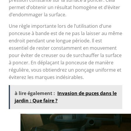
permet d’obtenir un résultat homogène et d’éviter
d’endommager la surface.
Une règle importante lors de l’utilisation d’une
ponceuse à bande est de ne pas la laisser au même
endroit pendant une longue période. Il est
essentiel de rester constamment en mouvement
pour éviter de creuser ou de surchauffer la surface
à poncer. En déplaçant la ponceuse de manière
régulière, vous obtiendrez un ponçage uniforme et
éviterez les marques indésirables.
à lire également :
Invasion de puces dans le
jardin : Que faire ?