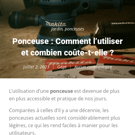
Jardin
,
ponceuses
Ponceuse : Comment l’utiliser
et combien coûte-t-elle ?
juillet 2, 2023
Gégé
Aucun commentaire
L’utilisation d’une
ponceuse
est devenue de plus
en plus accessible et pratique de nos jours.
Comparées à celles d’il y a une décennie, les
ponceuses actuelles sont considérablement plus
légères, ce qui les rend faciles à manier pour les
utilisateurs.