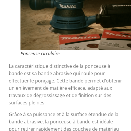
Ponceuse circulaire
La caractéristique distinctive de la ponceuse à
bande est sa bande abrasive qui roule pour
effectuer le ponçage. Cette bande permet d’obtenir
un enlèvement de matière efficace, adapté aux
travaux de dégrossissage et de finition sur des
surfaces pleines.
Grâce à sa puissance et à la surface étendue de la
bande abrasive, la ponceuse à bande est idéale
pour retirer rapidement des couches de matériau