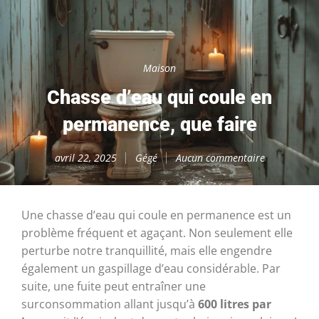
Maison
Chasse d’eau qui coule en
permanence, que faire
avril 22, 2025
Gégé
Aucun commentaire
Une chasse d’eau qui coule en permanence est un
problème fréquent et agaçant. Non seulement elle
perturbe notre tranquillité, mais elle engendre
également un gaspillage d’eau considérable. Par
suite, une fuite peut entraîner une
surconsommation allant jusqu’à
600 litres par