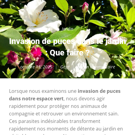
Jardin
Invasion de puces dans le jardin
: Que faire ?
octobre 15, 2025
Gégé
Aucun commentaire
Lorsque nous examinons une
invasion de puces
dans notre espace vert
, nous devons agir
rapidement pour protéger nos animaux de
compagnie et retrouver un environnement sain.
Ces parasites indésirables transforment
rapidement nos moments de détente au jardin en