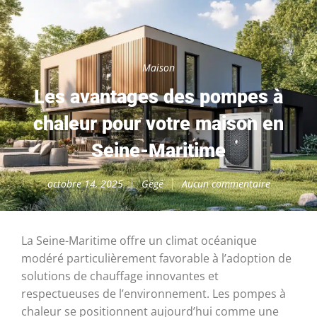
Maison
Les avantages des pompes à
chaleur pour votre maison en
Seine-Maritime
octobre 14, 2025
Gégé
Aucun commentaire
La Seine-Maritime offre un climat océanique
modéré particulièrement favorable à l’adoption de
solutions de chauffage innovantes et
respectueuses de l’environnement. Les pompes à
chaleur se positionnent aujourd’hui comme une