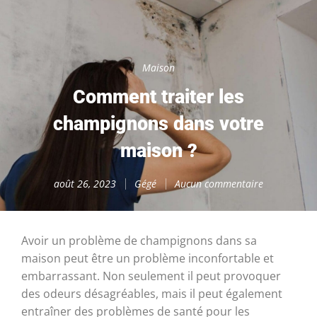
Maison
Comment traiter les
champignons dans votre
maison ?
août 26, 2023
Gégé
Aucun commentaire
Avoir un problème de champignons dans sa
maison peut être un problème inconfortable et
embarrassant. Non seulement il peut provoquer
des odeurs désagréables, mais il peut également
entraîner des problèmes de santé pour les