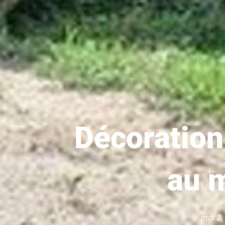
Décoration 
au m
mai 2,