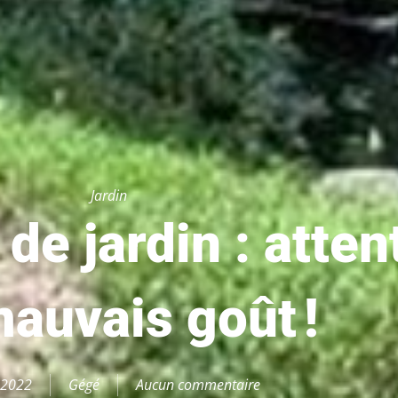
Jardin
de jardin : atten
auvais goût !
 2022
Gégé
Aucun commentaire