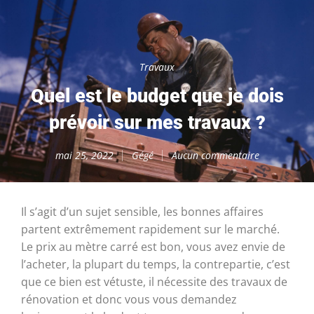
Travaux
Quel est le budget que je dois
prévoir sur mes travaux ?
mai 25, 2022
Gégé
Aucun commentaire
Il s’agit d’un sujet sensible, les bonnes affaires
partent extrêmement rapidement sur le marché.
Le prix au mètre carré est bon, vous avez envie de
l’acheter, la plupart du temps, la contrepartie, c’est
que ce bien est vétuste, il nécessite des travaux de
rénovation et donc vous vous demandez